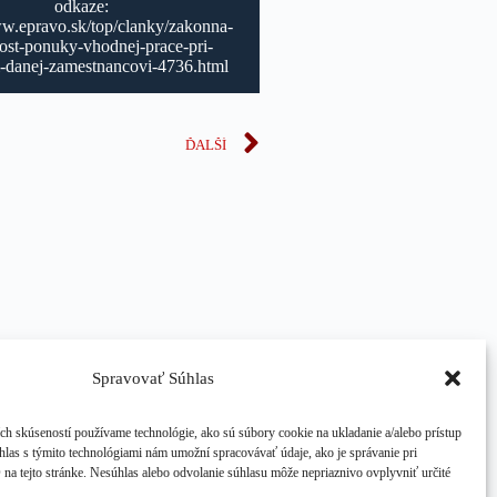
odkaze:
ww.epravo.sk/top/clanky/zakonna-
ost-ponuky-vhodnej-prace-pri-
-danej-zamestnancovi-4736.html
ĎALŠÍ
Spravovať Súhlas
ch skúseností používame technológie, ako sú súbory cookie na ukladanie a/alebo prístup
hlas s týmito technológiami nám umožní spracovávať údaje, ako je správanie pri
D na tejto stránke. Nesúhlas alebo odvolanie súhlasu môže nepriaznivo ovplyvniť určité