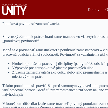
Domov
O
Ponuková povinnosť zamestnávateľa.
Slovenský zákonník práce chráni zamestnancov vo viacerých oblastia
„ponukovej povinnosti“.
Jedná sa o povinnosť zamestnávateľa ponúknuť zamestnancovi – v pr
pracovnú pozíciu vrámci spoločnosti. Povinnosť sa vzťahuje na aký
Hrubého porušenia pracovnej disciplíny (paragraf 63, odsek 1 
Výpovede pre neuspokojivé plnenie pracovných úloh
Zrušenie zamestnávateľa ako celku alebo jeho premiestnenie 
miesta výkonu práce
Takúto ponuku musí spraviť ešte pred samotným vypovedaním prac
také pracovné pozície, ktoré sú pre zamestnanca vzhľadom na jeho zd
najvhodnejšie.
V konečnom dôsledku je ale zamestnávateľ povinný ponúknuť zamest
dispozícii v dobe dania výpovede, nielen miesto zodpovedajúce pracov