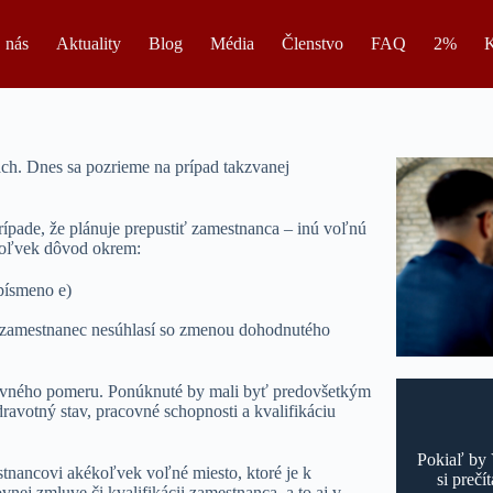
 nás
Aktuality
Blog
Média
Členstvo
FAQ
2%
K
ch. Dnes sa pozrieme na prípad takzvanej
ípade, že plánuje prepustiť zamestnanca – inú voľnú
koľvek dôvod okrem:
písmeno e)
a zamestnanec nesúhlasí so zmenou dohodnutého
ovného pomeru. Ponúknuté by mali byť predovšetkým
ravotný stav, pracovné schopnosti a kvalifikáciu
Pokiaľ by 
nancovi akékoľvek voľné miesto, ktoré je k
si prečí
nej zmluve či kvalifikácii zamestnanca, a to aj v