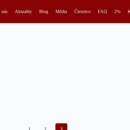
 nás
Aktuality
Blog
Média
Členstvo
FAQ
2%
K
1
2
3