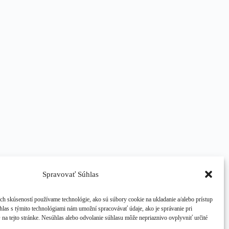
Spravovať Súhlas
ch skúseností používame technológie, ako sú súbory cookie na ukladanie a/alebo prístup
hlas s týmito technológiami nám umožní spracovávať údaje, ako je správanie pri
D na tejto stránke. Nesúhlas alebo odvolanie súhlasu môže nepriaznivo ovplyvniť určité